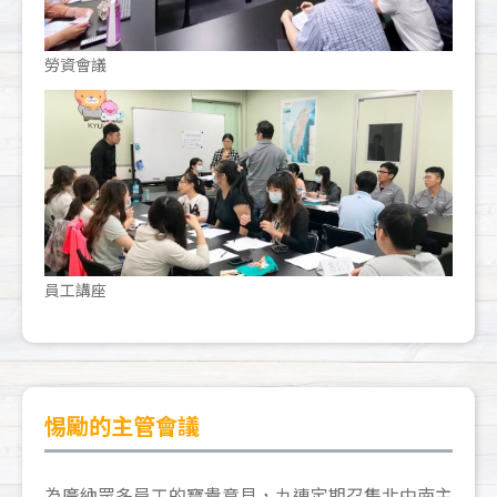
勞資會議
員工講座
惕勵的主管會議
為廣納眾多員工的寶貴意見，九連定期召集北中南主