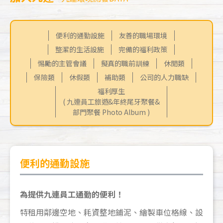
便利的通勤設施
友善的職場環境
整潔的生活設施
完備的福利政策
惕勵的主管會議
擬真的職前訓練
休閒類
保險類
休假類
補助類
公司的人力職缺
福利厚生
( 九連員工旅遊&年終尾牙聚餐&
部門聚餐 Photo Album )
便利的通勤設施
為提供九連員工通勤的便利！
特租用鄰邊空地、耗資整地鋪泥、繪製車位格線、設