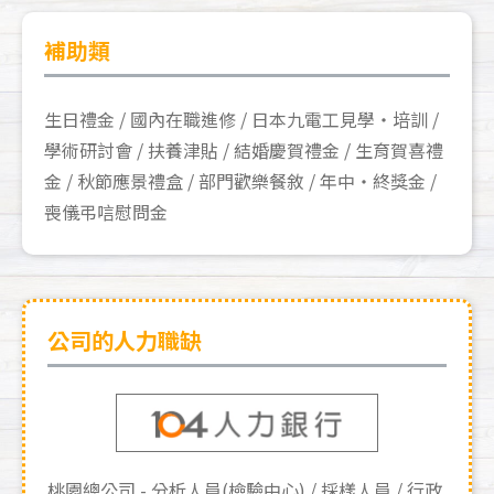
補助類
生日禮金
國內在職進修
日本九電工見學・培訓
學術研討會
扶養津貼
結婚慶賀禮金
生育賀喜禮
金
秋節應景禮盒
部門歡樂餐敘
年中・終獎金
喪儀弔唁慰問金
公司的人力職缺
桃園總公司 - 分析人員(檢驗中心)
採樣人員
行政